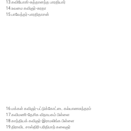
13.கவியோகி-சுத்தானந்த பாரதியார்
14.உவமை கவிஞர்-சுரதா
15.பாவேந்தர்-பாரதிதாசன்
16.மக்கள் கவிஞர்-பட்டுக்கோட்டை கல்யாணசுந்தரம்
17.கவிமணி-தேசிக விநாயகம் பிள்ளை
18.காந்தியக் கவிஞர்-இராமலிங்க பிள்ளை
19.திராவிட சாஸ்திரி-பரிதிமாற் கலைஞர்