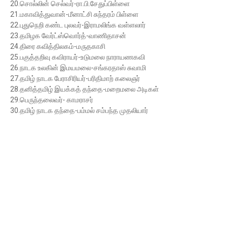
20.சொல்லின் செல்வர்-ரா.பி.சேதுப்பிள்ளை
21.மகாவித்துவான்-மீனாட்சி சுந்தரம் பிள்ளை
22.புதுநெறி கண்ட புலவர்-இராமலிங்க வள்ளலார்
23.தமிழக வேர்ட்ஸ்வொர்த்-வாணிதாசன்
24.திரை கவித்திலகம்-மருதகாசி
25.பகுத்தறிவு கவிராயர்-உடுமலை நாராயணகவி
26.நாடக உலகின் இமயமலை-சங்கரதாஸ் சுவாமி
27.தமிழ் நாடக பேராசிரியர்-பரிதிமாற் கலைஞர்
28.தனித்தமிழ் இயக்கத் தந்தை-மறைமலை அடிகள்
29.பெருந்தலைவர்- காமராசர்
30.தமிழ் நாடக தந்தை-பம்மல் சம்பந்த முதலியார்