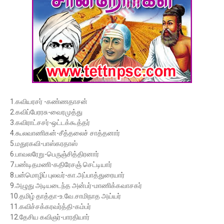
1.கவியரசர் -கண்ணதாசன்
2.கவிப்பேரரசு-வைரமுத்து
3.கவிராட்சசர்-ஒட்டக்கூத்தர்
4.கூலவாணிகன்-சீத்தலைச் சாத்தனார்
5.மதுரகவி-பாஸ்கரதாஸ்
6.பாவலரேறு-பெருஞ்சித்திரனார்
7.பண்டிதமணி-கதிரேசஞ் செட்டியார்
8.பன்மொழிப் புலவர்-கா.அப்பாத்துரையார்
9.அழுது அடியடைந்த அன்பர்-மாணிக்கவாசகர்
10.தமிழ் தாத்தா-உ.வே.சாமிநாத அய்யர்
11.கவிச்சக்கரவர்த்தி-கம்பர்
12.தேசிய கவிஞர்-பாரதியார்