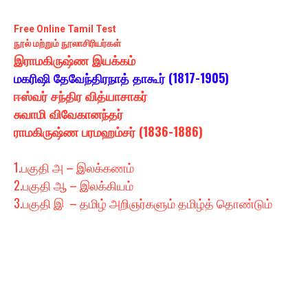
Free Online Tamil Test
நூல் மற்றும் நூலாசிரியர்கள்
இராமகிருஷ்ண இயக்கம்
மகரிஷி தேவேந்திரநாத் தாகூர் (1817-1905)
ஈஸ்வர் சந்திர வித்யாசாகர்
சுவாமி விவேகானந்தர்
ராமகிருஷ்ண பரமஹம்சர் (1836-1886)
1.பகுதி அ – இலக்கணம்
2.பகுதி ஆ – இலக்கியம்
3.பகுதி இ – தமிழ் அறிஞர்களும் தமிழ்த் தொண்டும்