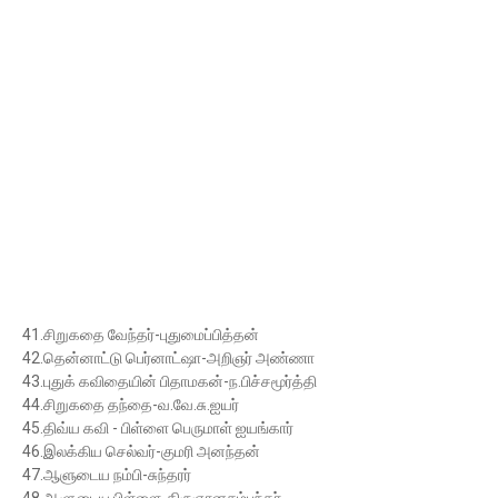
41.சிறுகதை வேந்தர்-புதுமைப்பித்தன்
42.தென்னாட்டு பெர்னாட்ஷா-அறிஞர் அண்ணா
43.புதுக் கவிதையின் பிதாமகன்-ந.பிச்சமூர்த்தி
44.சிறுகதை தந்தை-வ.வே.சு.ஐயர்
45.திவ்ய கவி - பிள்ளை பெருமாள் ஐயங்கார்
46.இலக்கிய செல்வர்-குமரி அனந்தன்
47.ஆளுடைய நம்பி-சுந்தரர்