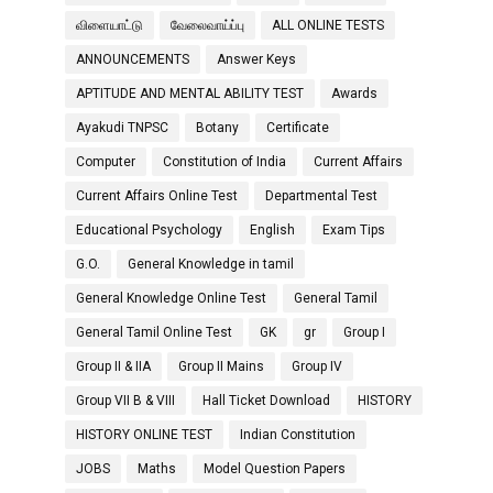
விளையாட்டு
வேலைவாய்ப்பு
ALL ONLINE TESTS
ANNOUNCEMENTS
Answer Keys
APTITUDE AND MENTAL ABILITY TEST
Awards
Ayakudi TNPSC
Botany
Certificate
Computer
Constitution of India
Current Affairs
Current Affairs Online Test
Departmental Test
Educational Psychology
English
Exam Tips
G.O.
General Knowledge in tamil
General Knowledge Online Test
General Tamil
General Tamil Online Test
GK
gr
Group I
Group II & IIA
Group II Mains
Group IV
Group VII B & VIII
Hall Ticket Download
HISTORY
HISTORY ONLINE TEST
Indian Constitution
JOBS
Maths
Model Question Papers