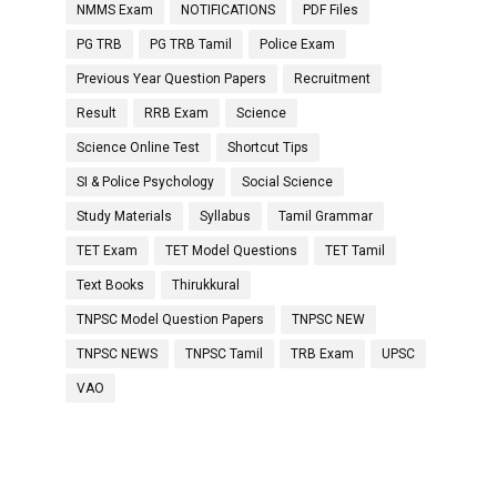
NMMS Exam
NOTIFICATIONS
PDF Files
PG TRB
PG TRB Tamil
Police Exam
Previous Year Question Papers
Recruitment
Result
RRB Exam
Science
Science Online Test
Shortcut Tips
SI & Police Psychology
Social Science
Study Materials
Syllabus
Tamil Grammar
TET Exam
TET Model Questions
TET Tamil
Text Books
Thirukkural
TNPSC Model Question Papers
TNPSC NEW
TNPSC NEWS
TNPSC Tamil
TRB Exam
UPSC
VAO