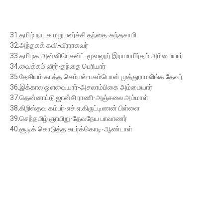
31.தமிழ் நாடக மறுமலர்ச்சி தந்தை-கந்தசாமி
32.அந்தகக் கவி-வீரராகவர்
33.தமிழக அன்னிபெசன்ட்-மூவலூர் இராமாமிர்தம் அம்மையார்
34.வைக்கம் வீரர்-தந்தை பெரியார்
35.தேசியம் காத்த செம்மல்-பசும்பொன் முத்துராமலிங்க தேவர்
36.இக்கால ஔவையார்-அசலாம்பிகை அம்மையார்
37.தென்னாட்டு ஜான்சி ராணி-அஞ்சலை அம்மாள்
38.கிறிஸ்தவ கம்பர்-எச்.ஏ.கிருட்டிணன் பிள்ளை
39.செந்தமிழ் ஞாயிறு-தேவநேய பாவாணர்
40.சூடிக் கொடுத்த சுடர்க்கொடி-ஆண்டாள்