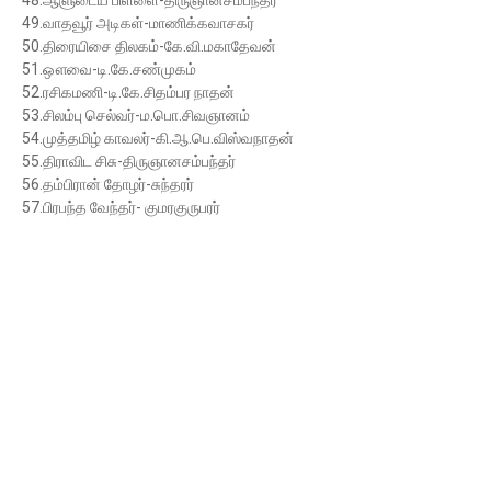
48.ஆளுடைய பிள்ளை-திருஞானசம்பந்தர்
49.வாதவூர் அடிகள்-மாணிக்கவாசகர்
50.திரையிசை திலகம்-கே.வி.மகாதேவன்
51.ஔவை-டி.கே.சண்முகம்
52.ரசிகமணி-டி.கே.சிதம்பர நாதன்
53.சிலம்பு செல்வர்-ம.பொ.சிவஞானம்
54.முத்தமிழ் காவலர்-கி.ஆ.பெ.விஸ்வநாதன்
55.திராவிட சிசு-திருஞானசம்பந்தர்
56.தம்பிரான் தோழர்-சுந்தரர்
57.பிரபந்த வேந்தர்- குமரகுருபரர்