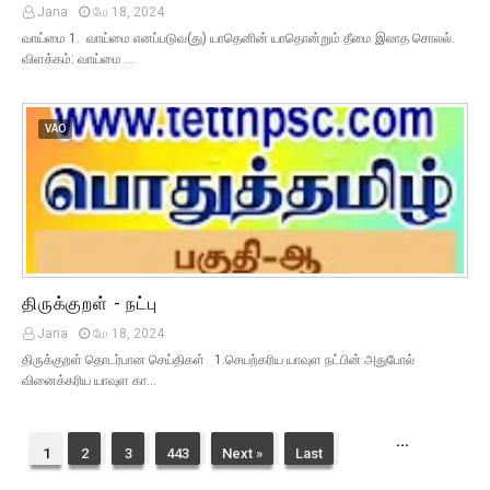
Jana
மே 18, 2024
வாய்மை 1. வாய்மை எனப்படுவ(து) யாதெனின் யாதொன்றும் தீமை இலாத சொலல்.
விளக்கம்: வாய்மை …
VAO
திருக்குறள் - நட்பு
Jana
மே 18, 2024
திருக்குறள் தொடர்பான செய்திகள் 1.செயற்கரிய யாவுள நட்பின் அதுபோல்
வினைக்கரிய யாவுள கா…
...
1
2
3
443
Next »
Last