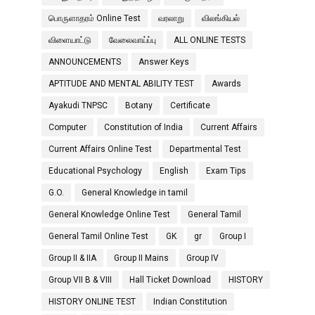
பொருளாதரம் Online Test
வரலாறு
விலங்கியல்
விளையாட்டு
வேலைவாய்ப்பு
ALL ONLINE TESTS
ANNOUNCEMENTS
Answer Keys
APTITUDE AND MENTAL ABILITY TEST
Awards
Ayakudi TNPSC
Botany
Certificate
Computer
Constitution of India
Current Affairs
Current Affairs Online Test
Departmental Test
Educational Psychology
English
Exam Tips
G.O.
General Knowledge in tamil
General Knowledge Online Test
General Tamil
General Tamil Online Test
GK
gr
Group I
Group II & IIA
Group II Mains
Group IV
Group VII B & VIII
Hall Ticket Download
HISTORY
HISTORY ONLINE TEST
Indian Constitution