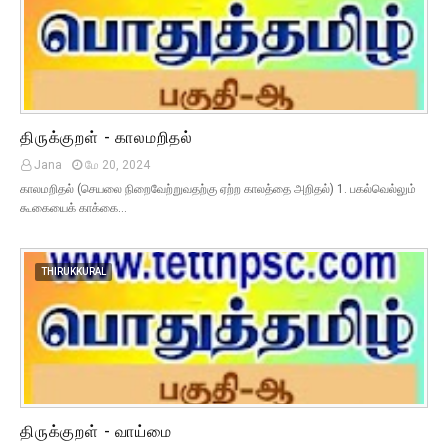
திருக்குறள் - காலமறிதல்
Jana
மே 20, 2024
காலமறிதல் (செயலை நிறைவேற்றுவதற்கு ஏற்ற காலத்தை அறிதல்) 1. பகல்வெல்லும்
கூகையைக் காக்கை…
THIRUKKURAL
திருக்குறள் - வாய்மை