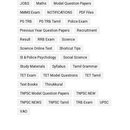
JOBS
Maths
Model Question Papers
NMMS Exam
NOTIFICATIONS
PDF Files
PG TRB
PG TRB Tamil
Police Exam
Previous Year Question Papers
Recruitment
Result
RRB Exam
Science
Science Online Test
Shortcut Tips
SI & Police Psychology
Social Science
Study Materials
Syllabus
Tamil Grammar
TET Exam
TET Model Questions
TET Tamil
Text Books
Thirukkural
TNPSC Model Question Papers
TNPSC NEW
TNPSC NEWS
TNPSC Tamil
TRB Exam
UPSC
VAO