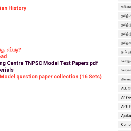
சமீபக
ian History
தமிழ் 
தமிழ்
தமிழ் 
தமிழகத
து எப்படி?
நடப்பு 
oad
பொது 
g Centre TNPSC Model Test Papers pdf
erials
பொரு
odel question paper collection (16 Sets)
விளைய
ALL O
Answe
APTIT
Ayaku
Compu