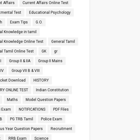
t Affairs
Current Affairs Online Test
tmental Test
Educational Psychology
sh
Exam Tips
G.O.
al Knowledge in tamil
al Knowledge Online Test
General Tamil
al Tamil Online Test
GK
gr
I
Group II & IIA
Group II Mains
 IV
Group VII B & VIII
Ticket Download
HISTORY
RY ONLINE TEST
Indian Constitution
Maths
Model Question Papers
 Exam
NOTIFICATIONS
PDF Files
RB
PG TRB Tamil
Police Exam
ous Year Question Papers
Recruitment
t
RRB Exam
Science