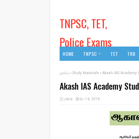
TNPSC, TET,
Police Exams
HOME
TNPSC
TET
TRB
முகப்பு
Study Materials
Akash IAS Academy S
Akash IAS Academy Stud
Jana
மே 14, 2018