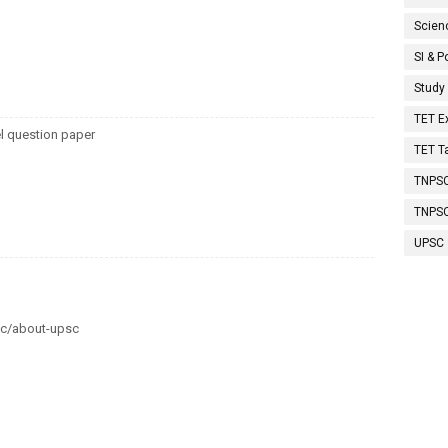
Scien
SI & P
Study
TET 
l question paper
TET T
TNPSC
TNPS
UPSC
sc/about-upsc