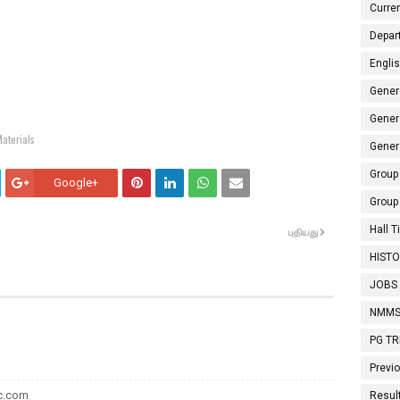
Curren
Depar
Engli
Gener
Gener
aterials
Gener
Group 
Google+
Group
Hall 
புதியது
HISTO
JOBS
NMMS
PG T
Previ
sc.com
Resul