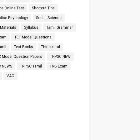
ce Online Test
Shortcut Tips
olice Psychology
Social Science
 Materials
Syllabus
Tamil Grammar
Exam
TET Model Questions
amil
Text Books
Thirukkural
 Model Question Papers
TNPSC NEW
C NEWS
TNPSC Tamil
TRB Exam
VAO