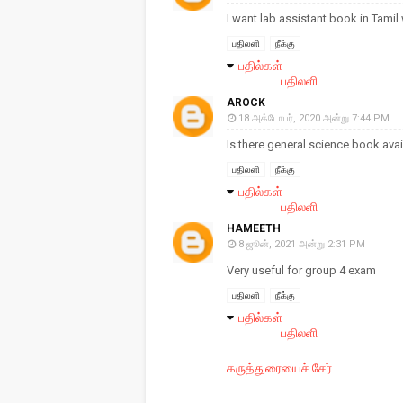
I want lab assistant book in Tamil
பதிலளி
நீக்கு
பதில்கள்
பதிலளி
AROCK
18 அக்டோபர், 2020 அன்று 7:44 PM
Is there general science book ava
பதிலளி
நீக்கு
பதில்கள்
பதிலளி
HAMEETH
8 ஜூன், 2021 அன்று 2:31 PM
Very useful for group 4 exam
பதிலளி
நீக்கு
பதில்கள்
பதிலளி
கருத்துரையைச் சேர்