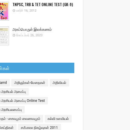
TNPSC, TRB & TET ONLINE TEST (GK-9)
மார்ச் 16, 2012
அகப்பொருள் இலக்கணம்
செப்டம்பர் 26, 2023
ள்கள்
Tamil
அறிஞர்கள்-மேதைகள்
அறிவியல்
 அரசியல் அமைப்பு
 அரசியல் அமைப்பு Online Test
ய அரசியலமைப்பு
 மதம் - சைவமும் வைணவமும்
கல்வி உளவியல்
செய்திகள்
சமீபகால நிகழ்வுகள் 2011