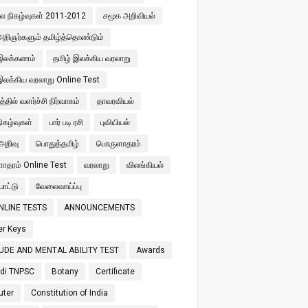
ால நிகழ்வுகள் 2011-2012
சமூக அறிவியல்
அறிஞர்களும் தமிழ்த்தொண்டும்
 இலக்கணம்
தமிழ் இலக்கிய வரலாறு
இலக்கிய வரலாறு Online Test
்தில் வளர்ச்சி நிர்வாகம்
தாவரவியல்
நிகழ்வுகள்
பார் படி ரசி
புவியியல்
அறிவு
பொதுத்தமிழ்
பொருளாதரம்
ளாதரம் Online Test
வரலாறு
விலங்கியல்
ாட்டு
வேலைவாய்ப்பு
NLINE TESTS
ANNOUNCEMENTS
r Keys
UDE AND MENTAL ABILITY TEST
Awards
di TNPSC
Botany
Certificate
ter
Constitution of India