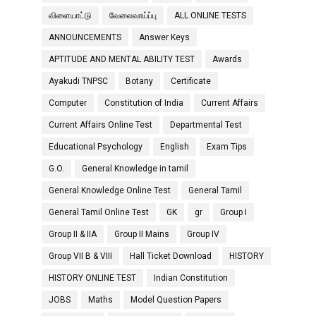
விளையாட்டு
வேலைவாய்ப்பு
ALL ONLINE TESTS
ANNOUNCEMENTS
Answer Keys
APTITUDE AND MENTAL ABILITY TEST
Awards
Ayakudi TNPSC
Botany
Certificate
Computer
Constitution of India
Current Affairs
Current Affairs Online Test
Departmental Test
Educational Psychology
English
Exam Tips
G.O.
General Knowledge in tamil
General Knowledge Online Test
General Tamil
General Tamil Online Test
GK
gr
Group I
Group II & IIA
Group II Mains
Group IV
Group VII B & VIII
Hall Ticket Download
HISTORY
HISTORY ONLINE TEST
Indian Constitution
JOBS
Maths
Model Question Papers