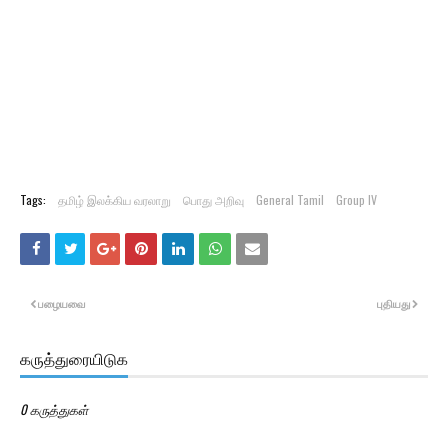
Tags:
தமிழ் இலக்கிய வரலாறு
பொது அறிவு
General Tamil
Group IV
பழையவை
புதியது
கருத்துரையிடுக
0 கருத்துகள்