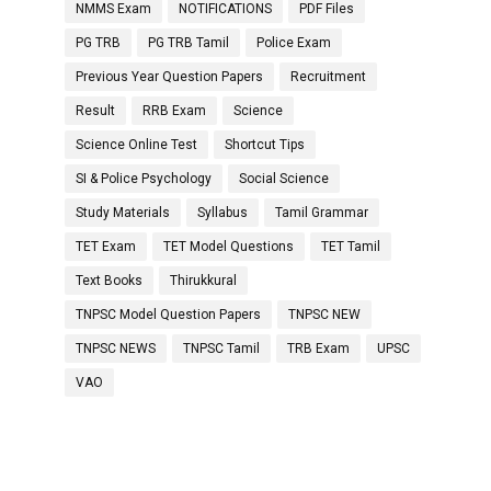
NMMS Exam
NOTIFICATIONS
PDF Files
PG TRB
PG TRB Tamil
Police Exam
Previous Year Question Papers
Recruitment
Result
RRB Exam
Science
Science Online Test
Shortcut Tips
SI & Police Psychology
Social Science
Study Materials
Syllabus
Tamil Grammar
TET Exam
TET Model Questions
TET Tamil
Text Books
Thirukkural
TNPSC Model Question Papers
TNPSC NEW
TNPSC NEWS
TNPSC Tamil
TRB Exam
UPSC
VAO