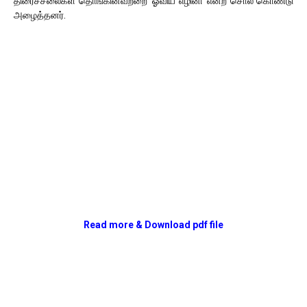
திரைச்சீலைகள் தொங்கினவற்றை ‘ஓவிய எழினி’ என்ற சொல் கொண்டு
அழை
த்
தனர்.
Read more & Download pdf file