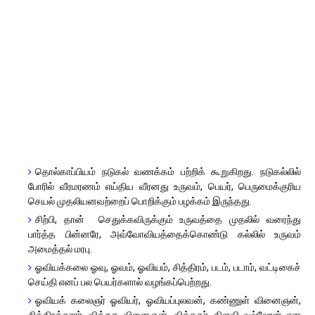
தொல்காப்பியம் நடுகல் வணக்கம் பற்றிக் கூறுகிறது. நடுகல்லில்
போரில் வீரமரணம் எய்திய வீரனது உருவம், பெயர், பெருமைக்குரிய
செயல் முதலியனவற்றைப் பொறிக்கும் பழக்கம் இருந்தது.
சிற்பி, தான்
செதுக்கவிருக்கும் உருவத்தை முதலில் வரைந்து
பார்த்த பின்னரே, அவ்வோவியத்தைக்கொண்டு கல்லில் உருவம்
அமைத்தல் மரபு.
ஓவியக்கலை ஓவு, ஓவம், ஓவியம், சித்திரம், படம், படாம், வட்டிகைச்
செய்தி எனப் பல பெயர்களால் வழங்கப்பெற்றது.
ஓவியக் கலைஞர் ஓவியர், ஓவியப்புலவன், கண்ணுள் வினைஞன்,