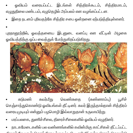
ஓவியம் வரையப்பட்ட இடங்கள் சித்திரக்கூடம், சித்திரமாடம்,
எழுதுநிலை மண்டபம், எழுதெழில் அம்பலம் என வழங்கப்பட்டன.
இறை நடனம் புரிவதற்கே சித்திர சபை ஒன்றனை ஏற்படுத்தியுள்ளனர்.
புறநானூற்றில், ஓவத்தனைய இடனுடை வனப்பு என வீட்டின் அழகை
ஓவியத்திற்கு ஒப்ப வைத்துக் போற்றுகிறப்படுகிறது.
சுடுமண் சுவர்மீது வெண்சுதை (சுண்ணாம்பு) பூசிச்
செஞ்சாந்துகொண்டு ஓவியங்கள் தீட்டினர். சுவர் இருந்தால்தான் சித்திரம்
வரையமுடியும் என்னும் பழமொழி இவ்வாறுதான் உருவாயிற்று.
மரப்பலகை, துணிச்சீலை, திரைச்சீலைகளில் ஓவியம் எழுதினர்.
நாடகமேடைகளில் பல வண்ணங்களில் கவின்மிகு காட்சிகள் தீட்டப்பட்ட