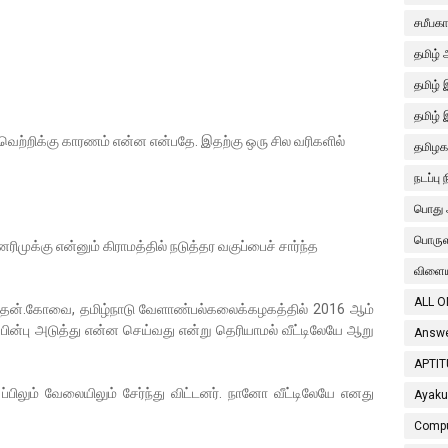
சமீபக
தமிழ் 
தமிழ்
தமிழ் 
் வெற்றிக்கு காரணம் என்ன என்பதே. இதற்கு ஒரு சில வரிகளில்
தமிழகத
நடப்பு 
பொது 
பொரு
ரிமுக்கு என்னும் கிராமத்தில் நடுத்தர வகுப்பைச் சார்ந்த
விளைய
ALL O
த்தேன்.கோவை, தமிழ்நாடு வேளாண்பல்கலைக்கழகத்தில் 2016 ஆம்
ன்பு அடுத்து என்ன செய்வது என்று தெரியாமல் வீட்டிலேயே ஆறு
Answe
APTIT
ப்பிலும் வேலையிலும் சேர்ந்து விட்டனர். நானோ வீட்டிலேயே எனது
Ayaku
Compu