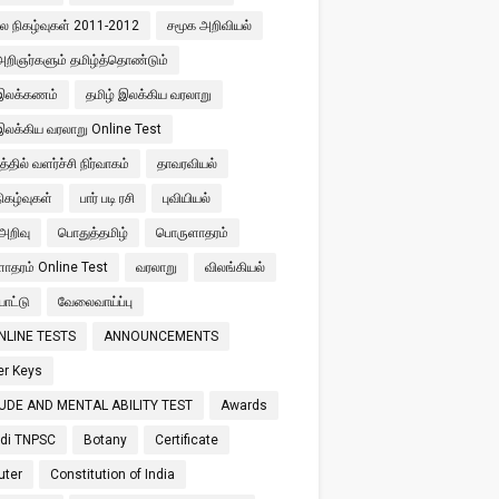
ால நிகழ்வுகள் 2011-2012
சமூக அறிவியல்
அறிஞர்களும் தமிழ்த்தொண்டும்
 இலக்கணம்
தமிழ் இலக்கிய வரலாறு
இலக்கிய வரலாறு Online Test
்தில் வளர்ச்சி நிர்வாகம்
தாவரவியல்
நிகழ்வுகள்
பார் படி ரசி
புவியியல்
அறிவு
பொதுத்தமிழ்
பொருளாதரம்
ளாதரம் Online Test
வரலாறு
விலங்கியல்
ாட்டு
வேலைவாய்ப்பு
NLINE TESTS
ANNOUNCEMENTS
r Keys
UDE AND MENTAL ABILITY TEST
Awards
di TNPSC
Botany
Certificate
ter
Constitution of India