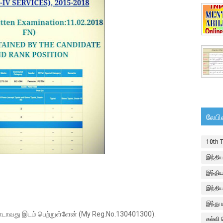
லேபி
10th 
இந்திய
இந்திய
இந்தி
இந்து
்டாவது இடம் பெற்றுள்ளேன் (My Reg.No.130401300).
கல்வி 