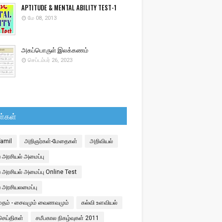
APTITUDE & MENTAL ABILITY TEST-1
மே 08, 2013
அகப்பொருள் இலக்கணம்
செப்டம்பர் 26, 2023
ள்கள்
Tamil
அறிஞர்கள்-மேதைகள்
அறிவியல்
 அரசியல் அமைப்பு
 அரசியல் அமைப்பு Online Test
ய அரசியலமைப்பு
 மதம் - சைவமும் வைணவமும்
கல்வி உளவியல்
செய்திகள்
சமீபகால நிகழ்வுகள் 2011