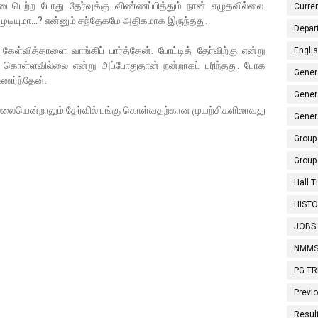
நடைபெற்ற போது தேர்வுக்கு விண்ணப்பித்தும் நான் எழுதவில்லை.
Curren
ுடியுமா…? என்னும் சந்தேகமே அதிகமாக இருந்தது.
Depar
 கேள்வித்தாளை வாங்கிப் பார்த்தேன். போட்டித் தேர்விற்கு என்று
Engli
 கொள்ளவில்லை என்று அப்போதுதான் நன்றாகப் புரிந்தது. போக
Gener
உணர்ந்தேன்.
Gener
்லையென்றாலும் தேர்வில் பங்கு கொள்வதற்கான முயற்சிகளிலாவது
Gener
Group 
Group
Hall 
HISTO
JOBS
NMMS
PG T
Previ
Resul