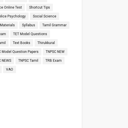
ce Online Test
Shortcut Tips
olice Psychology
Social Science
 Materials
Syllabus
Tamil Grammar
Exam
TET Model Questions
amil
Text Books
Thirukkural
 Model Question Papers
TNPSC NEW
C NEWS
TNPSC Tamil
TRB Exam
VAO