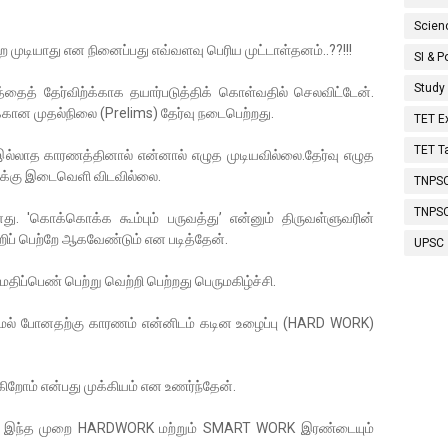
Scien
ற முடியாது என நினைப்பது எவ்வளவு பெரிய முட்டாள்தனம்..??!!!
SI & P
Study
்தைத் தேர்விற்க்காக தயார்படுத்திக் கொள்வதில் செலவிட்டேன்.
 ற்க்கான முதல்நிலை (Prelims) தேர்வு நடைபெற்றது.
TET 
TET T
 இல்லாத காரணத்தினால் என்னால் எழுத முடியவில்லை.தேர்வு எழுத
ுக்கு இடைவெளி விடவில்லை.
TNPSC
TNPS
து. 'கொக்கொக்க கூம்பும் பருவத்து’ என்னும் திருவள்ளுவரின்
றிப் பெற்றே ஆகவேண்டும் என படித்தேன்.
UPSC
திப்பெண் பெற்று வெற்றி பெற்றது பெருமகிழ்ச்சி.
மல் போனதற்கு காரணம் என்னிடம் கடின உழைப்பு (HARD WORK)
்கிறோம் என்பது முக்கியம் என உணர்ந்தேன்.
து இந்த முறை HARDWORK மற்றும் SMART WORK இரண்டையும்