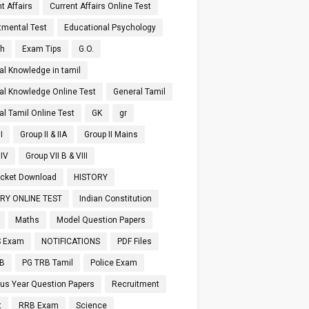
t Affairs
Current Affairs Online Test
tmental Test
Educational Psychology
sh
Exam Tips
G.O.
al Knowledge in tamil
al Knowledge Online Test
General Tamil
al Tamil Online Test
GK
gr
I
Group II & IIA
Group II Mains
 IV
Group VII B & VIII
Ticket Download
HISTORY
RY ONLINE TEST
Indian Constitution
Maths
Model Question Papers
 Exam
NOTIFICATIONS
PDF Files
RB
PG TRB Tamil
Police Exam
ous Year Question Papers
Recruitment
t
RRB Exam
Science