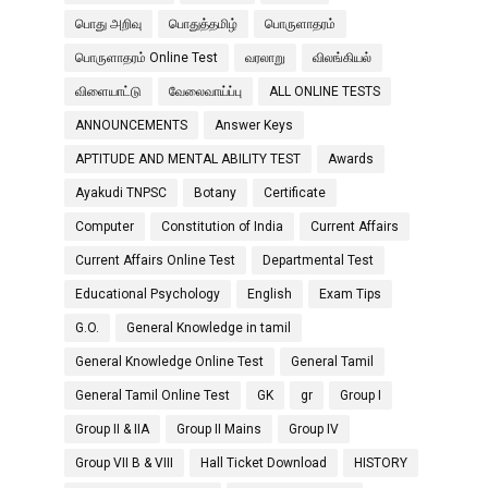
பொது அறிவு
பொதுத்தமிழ்
பொருளாதரம்
பொருளாதரம் Online Test
வரலாறு
விலங்கியல்
விளையாட்டு
வேலைவாய்ப்பு
ALL ONLINE TESTS
ANNOUNCEMENTS
Answer Keys
APTITUDE AND MENTAL ABILITY TEST
Awards
Ayakudi TNPSC
Botany
Certificate
Computer
Constitution of India
Current Affairs
Current Affairs Online Test
Departmental Test
Educational Psychology
English
Exam Tips
G.O.
General Knowledge in tamil
General Knowledge Online Test
General Tamil
General Tamil Online Test
GK
gr
Group I
Group II & IIA
Group II Mains
Group IV
Group VII B & VIII
Hall Ticket Download
HISTORY