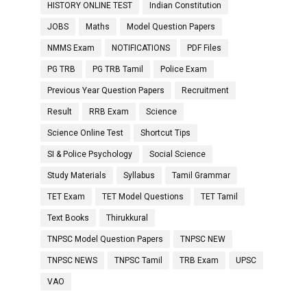
HISTORY ONLINE TEST
Indian Constitution
JOBS
Maths
Model Question Papers
NMMS Exam
NOTIFICATIONS
PDF Files
PG TRB
PG TRB Tamil
Police Exam
Previous Year Question Papers
Recruitment
Result
RRB Exam
Science
Science Online Test
Shortcut Tips
SI & Police Psychology
Social Science
Study Materials
Syllabus
Tamil Grammar
TET Exam
TET Model Questions
TET Tamil
Text Books
Thirukkural
TNPSC Model Question Papers
TNPSC NEW
TNPSC NEWS
TNPSC Tamil
TRB Exam
UPSC
VAO