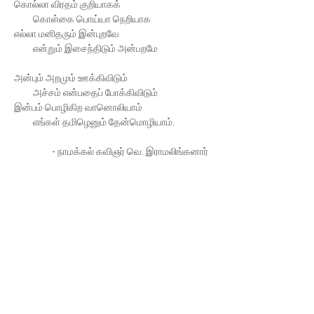
கொல்லா விரதம் குறியாகக்
கொள்கை பொய்யா நெறியாக
எல்லா மனிதரும் இன்புறவே
என்றும் இசைந்திடும் அன்பறமே
அன்பும் அறமும் ஊக்கிவிடும்
அச்சம் என்பதைப் போக்கிவிடும்
இன்பம் பொழிகிற வானொலியாம்
எங்கள் தமிழெனும் தேன்மொழியாம்.
- நாமக்கல் கவிஞர் வெ. இராமலிங்கனார்