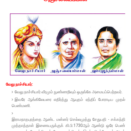
வேலு நாச்சியார்:
வேலு நாச்சியார் வீரமும் நுண்ணறிவும் ஒருங்கே அமையப்பெற்றவர்.
இவரே ஆங்கிலேயரை எதிர்த்து ஆயுதம் ஏந்திப் போராடிய முதல்
பெண்மணி.
இராமநாதபுரத்தை ஆண்ட மன்னர் செல்லமுத்து சேதுபதி - சக்கந்தி
முத்தாத்தாள் இணையருக்குக் கி.பி.1730ஆம் ஆண்டு ஒரே பெண்