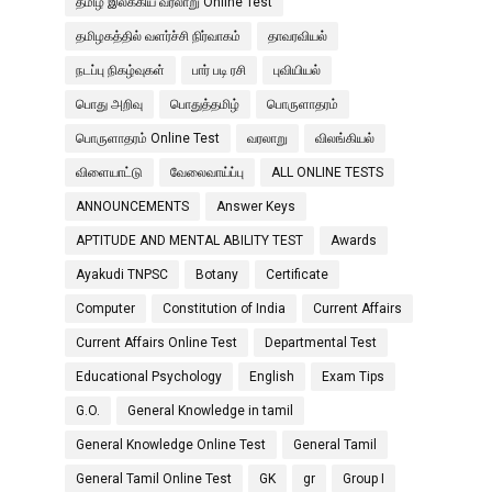
தமிழ் இலக்கிய வரலாறு Online Test
தமிழகத்தில் வளர்ச்சி நிர்வாகம்
தாவரவியல்
நடப்பு நிகழ்வுகள்
பார் படி ரசி
புவியியல்
பொது அறிவு
பொதுத்தமிழ்
பொருளாதரம்
பொருளாதரம் Online Test
வரலாறு
விலங்கியல்
விளையாட்டு
வேலைவாய்ப்பு
ALL ONLINE TESTS
ANNOUNCEMENTS
Answer Keys
APTITUDE AND MENTAL ABILITY TEST
Awards
Ayakudi TNPSC
Botany
Certificate
Computer
Constitution of India
Current Affairs
Current Affairs Online Test
Departmental Test
Educational Psychology
English
Exam Tips
G.O.
General Knowledge in tamil
General Knowledge Online Test
General Tamil
General Tamil Online Test
GK
gr
Group I