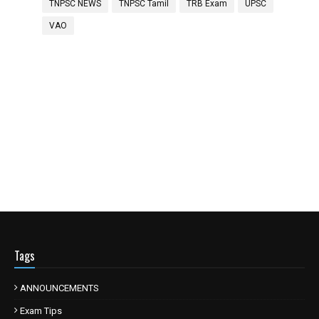
TNPSC NEWS
TNPSC Tamil
TRB Exam
UPSC
VAO
Tags
ANNOUNCEMENTS
Exam Tips