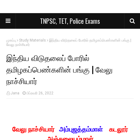
TNPSC, TET, Police Exams
முகப்பு
Study Materials
இந்திய விடுதலைப் போரில் தமிழகப்பெண்களின் பங்கு |
வேலு நாச்சியார்
இந்திய விடுதலைப் போரில்
தமிழகப்பெண்களின் பங்கு | வேலு
நாச்சியார்
Jana
பிப்ரவரி 26, 2022
வேலு நாச்சியார்
அம்புஜத்தம்மாள்
கடலூர்
அஞ்சலையம்மாள்