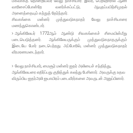
மகவாகத் தோன்றியவர் வேலு நாச்சியார். இவர், பெற்றோரால் ஆண்
வாரிசைப்போன்றே வளர்க்கப்பட்டு, ஆயுதப்பயிற்சிமுதல்
அனைத்தையும் கற்றுத் தேர்ந்தார்.
சிவகங்கை மன்னர் முத்துவடுகநாதர் வேலு நாச்சியாரை
மணந்துகொண்டார்.
ஆங்கிலேயர் 1772ஆம் ஆண்டு சிவகங்கைச் சீமையின்மீது
படையெடுத்தனர். ஆங்கிலேயருக்கும் முத்துவடுகநாதருக்கும்
இடையே போர் நடைபெற்றது. அப்போரில், மன்னர் முத்துவடுகநாதர்
வீரமரணமடைந்தார்.
வேலு நாச்சியார், மைசூர் மன்னர் ஐதர் அலியைச் சந்தித்து,
ஆங்கிலேயரை எதிர்ப்பது குறித்துக் கலந்து பேசினார். அவருக்கு உதவ
விரும்பிய ஐதர்அலி ஐயாயிரம் படைவீரர்களை அவருடன் அனுப்பினார்.