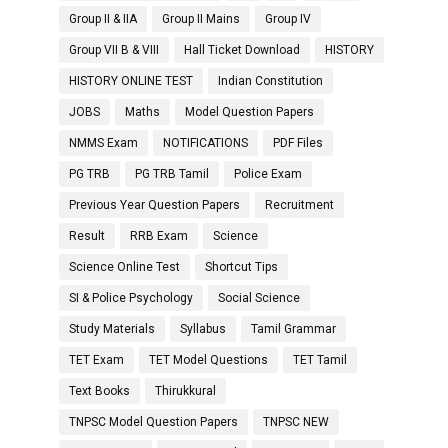
Group II & IIA
Group II Mains
Group IV
Group VII B & VIII
Hall Ticket Download
HISTORY
HISTORY ONLINE TEST
Indian Constitution
JOBS
Maths
Model Question Papers
NMMS Exam
NOTIFICATIONS
PDF Files
PG TRB
PG TRB Tamil
Police Exam
Previous Year Question Papers
Recruitment
Result
RRB Exam
Science
Science Online Test
Shortcut Tips
SI & Police Psychology
Social Science
Study Materials
Syllabus
Tamil Grammar
TET Exam
TET Model Questions
TET Tamil
Text Books
Thirukkural
TNPSC Model Question Papers
TNPSC NEW