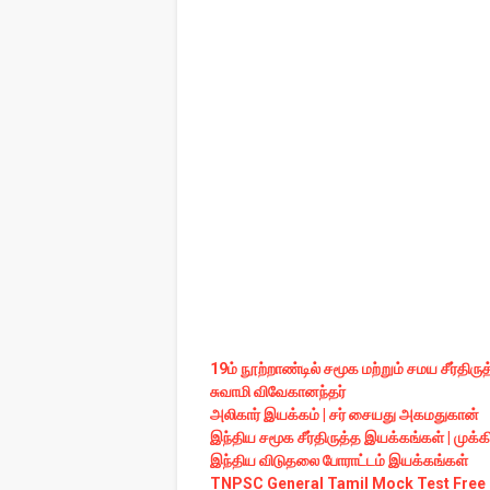
19
ம்
நூற்றாண்டில்
சமூக
மற்றும்
சமய
சீர்திரு
சுவாமி
விவேகானந்தர்
அலிகார்
‌
இயக்கம்
‌ |
சர்
‌
சையது
அகமதுகான்
இந்திய
சமூக
சீர்திருத்த
இயக்கங்கள்
|
முக்க
இந்திய
விடுதலை
போராட்டம்
இயக்கங்கள்
TNPSC General Tamil Mock Test Free