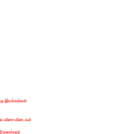
த்த
இயக்கங்கள்
ிய
வினா
விடைகள்
 Download