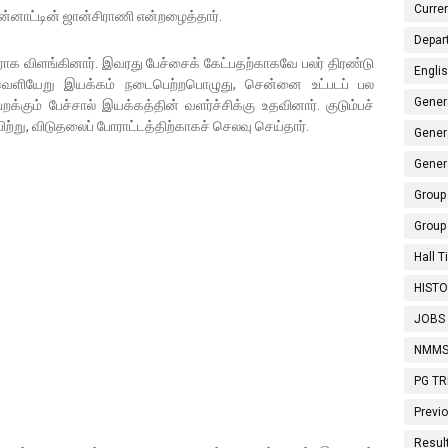
Curren
னாட்டின் ஜான்சிராணி என்றழைத்தார்.
Depar
ாக விளங்கினார். இவரது பேச்சைக் கேட்பதற்காகவே பலர் திரண்டு
Engli
வெளியேறு இயக்கம் நடைபெற்றபொழுது, சென்னை உட்படப் பல
Gener
்கும் பேச்சால் இயக்கத்தின் வளர்ச்சிக்கு உதவினார். குடும்பச்
விற்று, விடுதலைப் போராட்டத்திற்காகச் செலவு செய்தார்.
Gener
Gener
Group 
Group
Hall 
HISTO
JOBS
NMMS
PG T
Previ
Resul