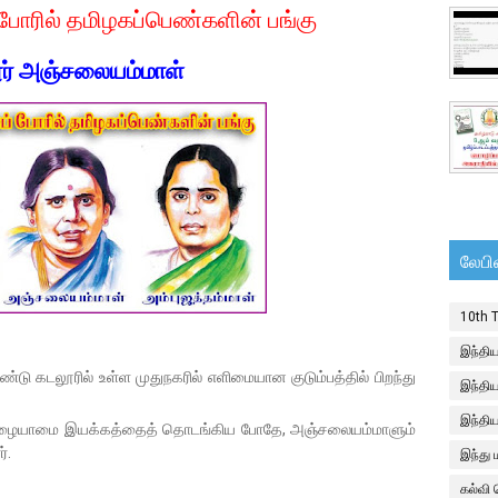
போரில் தமிழகப்பெண்களின் பங்கு
ர் அஞ்சலையம்மாள்
லேபி
10th 
இந்திய
ு கடலூரில் உள்ள முதுநகரில் எளிமையான குடும்பத்தில் பிறந்து
இந்திய
இந்தி
துழையாமை இயக்கத்தைத் தொடங்கிய போதே, அஞ்சலையம்மாளும்
்.
இந்து
கல்வி 