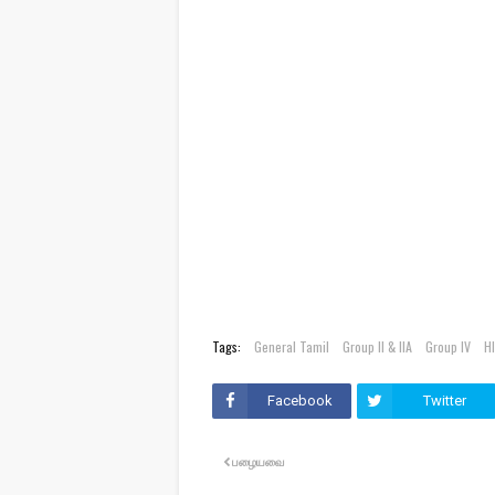
Tags:
General Tamil
Group II & IIA
Group IV
H
Facebook
Twitter
பழையவை