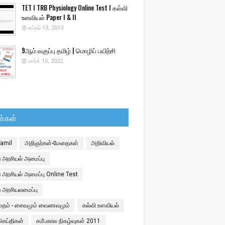
TET I TRB Physiology Online Test I கல்வி
உளவியல் Paper I & II
ஏப்ரல் 13, 2013
9ஆம் வகுப்பு தமிழ் | மொழிப் பயிற்சி
மார்ச் 15, 2022
ள்கள்
Tamil
அறிஞர்கள்-மேதைகள்
அறிவியல்
 அரசியல் அமைப்பு
 அரசியல் அமைப்பு Online Test
ய அரசியலமைப்பு
 மதம் - சைவமும் வைணவமும்
கல்வி உளவியல்
செய்திகள்
சமீபகால நிகழ்வுகள் 2011