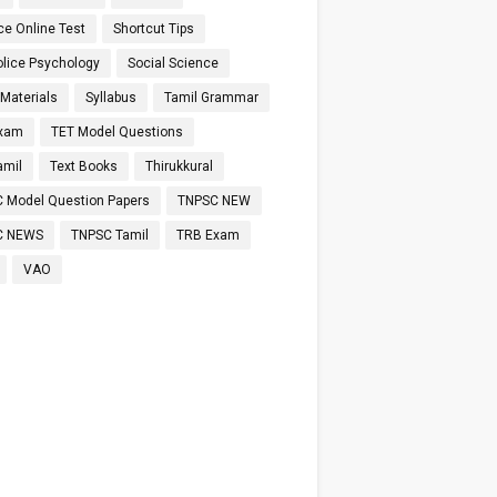
ce Online Test
Shortcut Tips
olice Psychology
Social Science
 Materials
Syllabus
Tamil Grammar
Exam
TET Model Questions
amil
Text Books
Thirukkural
 Model Question Papers
TNPSC NEW
C NEWS
TNPSC Tamil
TRB Exam
VAO