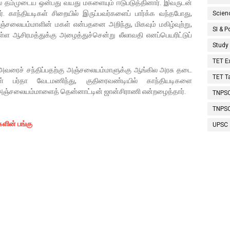
ல் தம்முடைய ஒன்பது வயது மகளையும் ஈடுபடுத்தினார். இவருடன்
 காந்தியடிகள் சிறையில் இருப்பவர்களைப் பார்க்க வந்தபோது,
Scien
லையம்மாளின் மகள் என்பதனை அறிந்து, மிகவும் மகிழ்வுற்று,
SI & P
ள்ள ஆசிரமத்துக்கு அழைத்துச்சென்று லீலாவதி எனப்பெயரிட்டுப்
Study
TET 
 அவரைச் சந்திப்பதற்கு அஞ்சலையம்மாளுக்கு ஆங்கில அரசு தடை
TET T
் பர்தா வேடமணிந்து, குதிரைவண்டியில் காந்தியடிகளை
ள் அஞ்சலையம்மாளைத் தென்னாட்டின் ஜான்சிராணி என்றழைத்தார்.
TNPSC
TNPS
ளின் பங்கு
UPSC