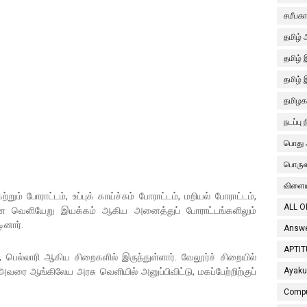
சமீபக
தமிழ் 
தமிழ்
தமிழ் 
தமிழகத
நடப்பு 
பொது 
பொரு
விளைய
் போராட்டம், உப்புக் காய்ச்சும் போராட்டம், மறியல் போராட்டம்,
ALL O
ே வெளியேறு இயக்கம் ஆகிய அனைத்துப் போராட்டங்களிலும்
ினார்.
Answe
APTIT
், பெல்லாரி ஆகிய சிறைகளில் இருந்துள்ளார். வேலூர்ச் சிறையில்
அவரை ஆங்கிலேய அரசு வெளியில் அனுப்பிவிட்டு, மகப்பேற்றிற்குப்
Ayaku
Compu