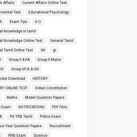
t Affairs
Current Affairs Online Test
tmental Test
Educational Psychology
sh
Exam Tips
G.O.
al Knowledge in tamil
al Knowledge Online Test
General Tamil
al Tamil Online Test
GK
gr
I
Group II & IIA
Group II Mains
 IV
Group VII B & VIII
Ticket Download
HISTORY
RY ONLINE TEST
Indian Constitution
Maths
Model Question Papers
 Exam
NOTIFICATIONS
PDF Files
RB
PG TRB Tamil
Police Exam
ous Year Question Papers
Recruitment
t
RRB Exam
Science