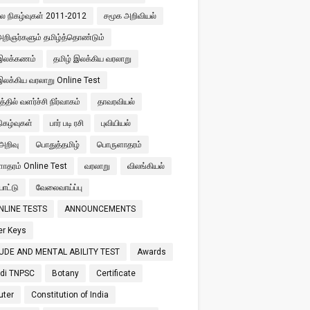
ால நிகழ்வுகள் 2011-2012
சமூக அறிவியல்
அறிஞர்களும் தமிழ்த்தொண்டும்
 இலக்கணம்
தமிழ் இலக்கிய வரலாறு
இலக்கிய வரலாறு Online Test
்தில் வளர்ச்சி நிர்வாகம்
தாவரவியல்
நிகழ்வுகள்
பார் படி ரசி
புவியியல்
அறிவு
பொதுத்தமிழ்
பொருளாதரம்
ளாதரம் Online Test
வரலாறு
விலங்கியல்
ாட்டு
வேலைவாய்ப்பு
NLINE TESTS
ANNOUNCEMENTS
r Keys
UDE AND MENTAL ABILITY TEST
Awards
di TNPSC
Botany
Certificate
ter
Constitution of India