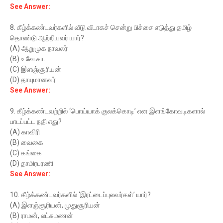
See Answer:
8. கீழ்க்கண்டவர்களில் வீடு வீடாகச் சென்று பிச்சை எடுத்து தமிழ்
தொண்டு ஆற்றியவர் யார்?
(A) ஆறுமுக நாவலர்
(B) உ.வே.சா.
(C) இளஞ்சூரியன்
(D) தாயுமானவர்
See Answer:
9. கீழ்க்கண்டவற்றில் ‘பொய்யாக் குலக்கொடி’ என இளங்கோவடிகளால்
பாடப்பட்ட நதி எது?
(A) காவிரி
(B) வைகை
(C) கங்கை
(D) தாமிரபரணி
See Answer:
10. கீழ்க்கண்டவர்களில் ‘இரட்டைப்புலவர்கள்’ யார்?
(A) இளஞ்சூரியன், முதுசூரியன்
(B) ராமன், லட்சுமணன்