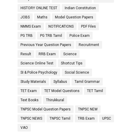
HISTORY ONLINE TEST
Indian Constitution
JOBS
Maths
Model Question Papers
NMMS Exam
NOTIFICATIONS
PDF Files
PG TRB
PG TRB Tamil
Police Exam
Previous Year Question Papers
Recruitment
Result
RRB Exam
Science
Science Online Test
Shortcut Tips
SI & Police Psychology
Social Science
Study Materials
Syllabus
Tamil Grammar
TET Exam
TET Model Questions
TET Tamil
Text Books
Thirukkural
TNPSC Model Question Papers
TNPSC NEW
TNPSC NEWS
TNPSC Tamil
TRB Exam
UPSC
VAO