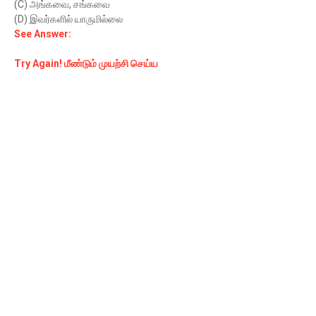
(C) அங்கவை, சங்கவை
(D) இவர்களில் யாருமில்லை
See Answer:
Try Again! மீண்டும் முயற்சி செய்ய
Chicago personal injury attorney Auto Insurance Quote Life Insurance Quote Car Insurance
Quote Best Equity Loan Mesothelioma Treatments hair removal washington dc. laser hair
removal washington dc. hair laser removal virginia. hair removal washington dc