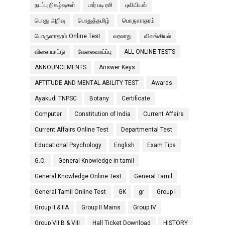
நடப்பு நிகழ்வுகள்
பார் படி ரசி
புவியியல்
பொது அறிவு
பொதுத்தமிழ்
பொருளாதரம்
பொருளாதரம் Online Test
வரலாறு
விலங்கியல்
விளையாட்டு
வேலைவாய்ப்பு
ALL ONLINE TESTS
ANNOUNCEMENTS
Answer Keys
APTITUDE AND MENTAL ABILITY TEST
Awards
Ayakudi TNPSC
Botany
Certificate
Computer
Constitution of India
Current Affairs
Current Affairs Online Test
Departmental Test
Educational Psychology
English
Exam Tips
G.O.
General Knowledge in tamil
General Knowledge Online Test
General Tamil
General Tamil Online Test
GK
gr
Group I
Group II & IIA
Group II Mains
Group IV
Group VII B & VIII
Hall Ticket Download
HISTORY