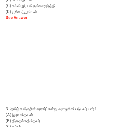
(C) கல்கி இரா.கிருஷ்ணமூர்த்தி
(D) குலோத்துங்கன்
See Answer:
3. ‘தமிழ் கவிஞரின் அரசர்’ என்று அழைக்கப்படுபவர் யார்?
(A) இராமதேவன்
(B) திருதக்கத் தேவர்
(C) கம்பர்