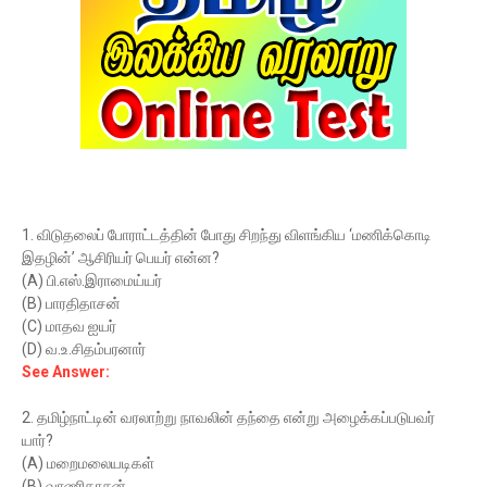
1. விடுதலைப் போராட்டத்தின் போது சிறந்து விளங்கிய ‘மணிக்கொடி
இதழின்’ ஆசிரியர் பெயர் என்ன?
(A) பி.எஸ்.இராமைய்யர்
(B) பாரதிதாசன்
(C) மாதவ ஐயர்
(D) வ.உ.சிதம்பரனார்
See Answer:
2. தமிழ்நாட்டின் வரலாற்று நாவலின் தந்தை என்று அழைக்கப்படுபவர்
யார்?
(A) மறைமலையடிகள்
(B) வாணிதாசன்