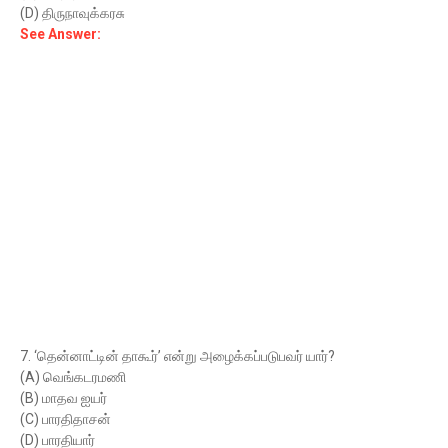
(D) திருநாவுக்கரசு
See Answer:
7. ‘தென்னாட்டின் தாகூர்’ என்று அழைக்கப்படுபவர் யார்?
(A) வெங்கடரமணி
(B) மாதவ ஐயர்
(C) பாரதிதாசன்
(D) பாரதியார்