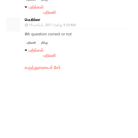
பதில்கள்
பதிலளி
பெயரில்லா
19 டிசம்பர், 2017 அன்று 9:33 AM
8th question correct or not
பதிலளி
நீக்கு
பதில்கள்
பதிலளி
கருத்துரையைச் சேர்