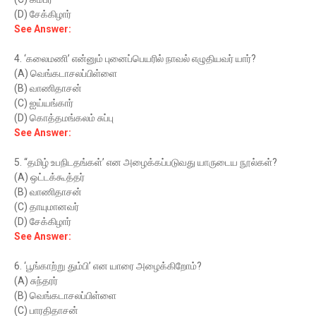
(D) சேக்கிழார்
See Answer:
4. ‘கலைமணி’ என்னும் புனைப்பெயரில் நாவல் எழுதியவர் யார்?
(A) வெங்கடாசலப்பிள்ளை
(B) வாணிதாசன்
(C) ஐய்யங்கார்
(D) கொத்தமங்கலம் சுப்பு
See Answer:
5. “தமிழ் உபநிடதங்கள்’ என அழைக்கப்படுவது யாருடைய நூல்கள்?
(A) ஒட்டக்கூத்தர்
(B) வாணிதாசன்
(C) தாயுமானவர்
(D) சேக்கிழார்
See Answer:
6. ‘பூங்காற்று தும்பி’ என யாரை அழைக்கிறோம்?
(A) சுந்தரர்
(B) வெங்கடாசலப்பிள்ளை
(C) பாரதிதாசன்