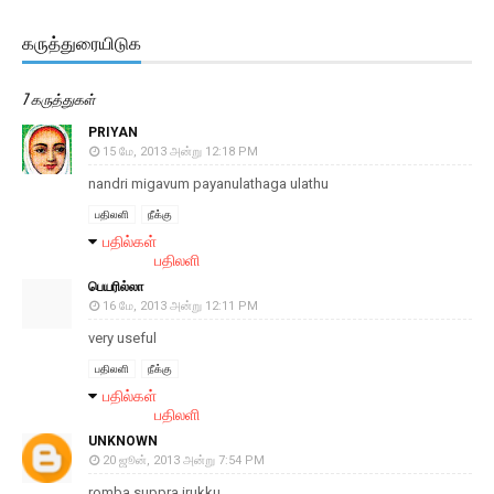
கருத்துரையிடுக
7 கருத்துகள்
PRIYAN
15 மே, 2013 அன்று 12:18 PM
nandri migavum payanulathaga ulathu
பதிலளி
நீக்கு
பதில்கள்
பதிலளி
பெயரில்லா
16 மே, 2013 அன்று 12:11 PM
very useful
பதிலளி
நீக்கு
பதில்கள்
பதிலளி
UNKNOWN
20 ஜூன், 2013 அன்று 7:54 PM
romba suppra irukku