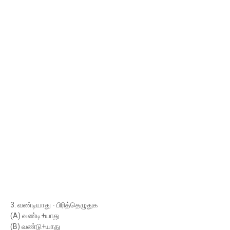
3. வண்டியாது - பிரித்தெழுதுக
(A) வண்டி+யாது
(B) வண்டு+யாது