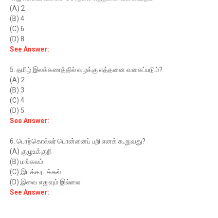
(A) 2
(B) 4
(C) 6
(D) 8
See Answer:
5. தமிழ் இலக்கணத்தில் வழக்கு எத்தனை வகைப்படும்?
(A) 2
(B) 3
(C) 4
(D) 5
See Answer:
6. பொற்கொல்லர் பொன்னைப் பறி எனக் கூறுவது?
(A) குழுஉக்குறி
(B) மங்கலம்
(C) இடக்கரடக்கல்
(D) இவை எதுவும் இல்லை
See Answer: