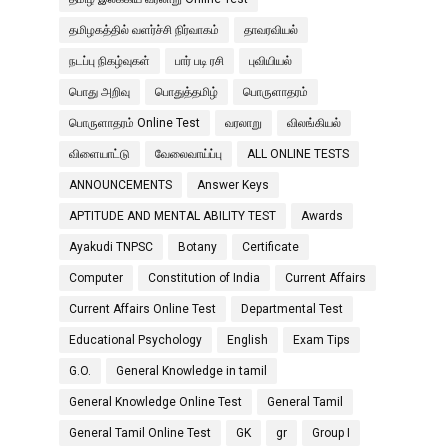
தமிழகத்தில் வளர்ச்சி நிர்வாகம்
தாவரவியல்
நடப்பு நிகழ்வுகள்
பார் படி ரசி
புவியியல்
பொது அறிவு
பொதுத்தமிழ்
பொருளாதரம்
பொருளாதரம் Online Test
வரலாறு
விலங்கியல்
விளையாட்டு
வேலைவாய்ப்பு
ALL ONLINE TESTS
ANNOUNCEMENTS
Answer Keys
APTITUDE AND MENTAL ABILITY TEST
Awards
Ayakudi TNPSC
Botany
Certificate
Computer
Constitution of India
Current Affairs
Current Affairs Online Test
Departmental Test
Educational Psychology
English
Exam Tips
G.O.
General Knowledge in tamil
General Knowledge Online Test
General Tamil
General Tamil Online Test
GK
gr
Group I