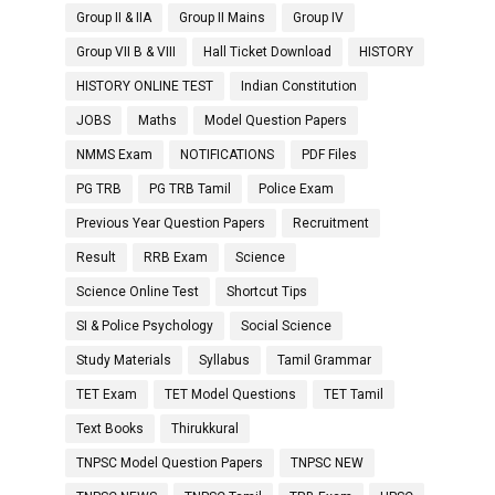
Group II & IIA
Group II Mains
Group IV
Group VII B & VIII
Hall Ticket Download
HISTORY
HISTORY ONLINE TEST
Indian Constitution
JOBS
Maths
Model Question Papers
NMMS Exam
NOTIFICATIONS
PDF Files
PG TRB
PG TRB Tamil
Police Exam
Previous Year Question Papers
Recruitment
Result
RRB Exam
Science
Science Online Test
Shortcut Tips
SI & Police Psychology
Social Science
Study Materials
Syllabus
Tamil Grammar
TET Exam
TET Model Questions
TET Tamil
Text Books
Thirukkural
TNPSC Model Question Papers
TNPSC NEW