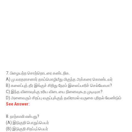
7. பிழையற்ற சொற்றொடரை கண்டறிக.
A) மு.வரதராசனார் தாய்மொழிமீது மிகுந்த அக்கரை கொண்டவர்
B) களைப்புத் தீர இங்குச் சிறிது நேரம் இளைப்பாரிச் செல்வோமா?
C) இந்த வினாவுக்கு உரிய விடையை நினைவுகூற முடியுமா?
D) அனைவரும் சிறப்பு வகுப்புக்குத் தவிராமல் வருகை புரிதல் வேண்டும்
See Answer:
8. நாற்காலி என்பது?
(A) இடுகுறி பொதுப்பெயர்
(B) இடுகுறி சிறப்புப்பெயர்