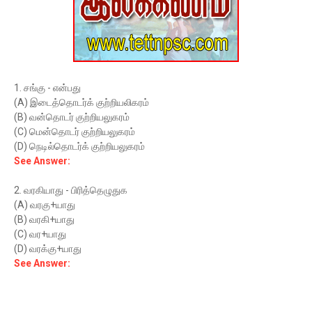
1. சங்கு - என்பது
(A) இடைத்தொடர்க் குற்றியலிகரம்
(B) வன்தொடர் குற்றியலுகரம்
(C) மென்தொடர் குற்றியலுகரம்
(D) நெடில்தொடர்க் குற்றியலுகரம்
See Answer:
2. வரகியாது - பிரித்தெழுதுக
(A) வரகு+யாது
(B) வரகி+யாது
(C) வர+யாது
(D) வரக்கு+யாது
See Answer: