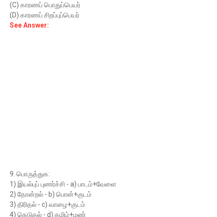
(C) காரணப் பொதுப்பெயர்
(D) காரணப் சிறப்புப்பெயர்
See Answer:
9. பொருத்துக:
1) இயல்புப் புணர்ச்சி - a) பாடம்+வேளை
2) தோன்றல் - b) பொன்+குடம்
3) திரிதல் - c) வாழை+குடம்
4) கெடுதல் - d) தமிழ்+மண்