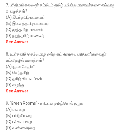
7. பரிதிமாற்கலைஞர் தம்மிடம் தமிழ் பயின்ற மாணவர்களை எவ்வாறு
அழைத்தார்?
(A) இயற்றமிழ் மாணவர்
(B) இசைத்தமிழ் மாணவர்
(C) முத்தமிழ் மாணவர்
(D) நறுந்தமிழ் மாணவர்
See Answer:
8. உயர்தனிச் செம்மொழி என்ற கட்டுரையை பரிதிமாற்கலைஞர்
எவ்விதழில் வரைந்தார்?
(A) ஞானபோதினி
(B) செந்தமிழ்
(C) தமிழ் வியாசங்கள்
(D) எழுத்து
See Answer:
9. ‘Green Rooms’ - சரியான தமிழ்சொல் தருக
(A) பாசறை
(B) பயிற்சியறை
(C) பச்சையறை
(D) வண்ணஅறை