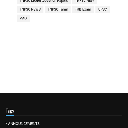
TNPSC Model Question Papers
TNPSC NEW
TNPSC NEWS
TNPSC Tamil
TRB Exam
UPSC
VAO
Tags
ANNOUNCEMENTS