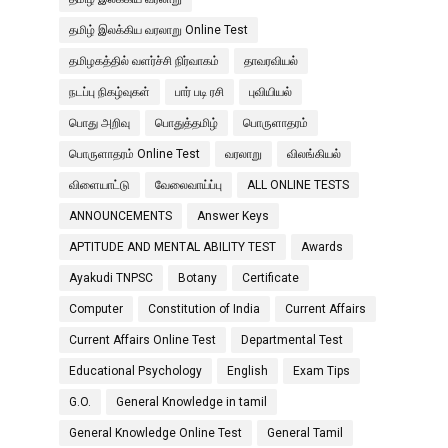
தமிழ் இலக்கிய வரலாறு Online Test
தமிழகத்தில் வளர்ச்சி நிர்வாகம்
தாவரவியல்
நடப்பு நிகழ்வுகள்
பார் படி ரசி
புவியியல்
பொது அறிவு
பொதுத்தமிழ்
பொருளாதரம்
பொருளாதரம் Online Test
வரலாறு
விலங்கியல்
விளையாட்டு
வேலைவாய்ப்பு
ALL ONLINE TESTS
ANNOUNCEMENTS
Answer Keys
APTITUDE AND MENTAL ABILITY TEST
Awards
Ayakudi TNPSC
Botany
Certificate
Computer
Constitution of India
Current Affairs
Current Affairs Online Test
Departmental Test
Educational Psychology
English
Exam Tips
G.O.
General Knowledge in tamil
General Knowledge Online Test
General Tamil