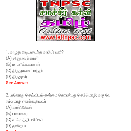
1. அழுது அடியடைந்த அன்பர் யார்?
(A) திருநாவுக்கரசர்
(B) மாணிக்கவாசகர்
(C) திருஞானசம்மந்தர்
(D) திருமூலர்
See Answer:
2. பதினாறு செவ்வியல் தன்மை கொண்டது செம்மொழி; அதுவே
நம்மொழி எனக்கூறியவர்
(A) கால்டுவெல்
(B) பாவாணர்
(C) ச.அகத்தியலிங்கம்
(D) முஸ்தபா