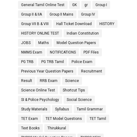
General Tamil Online Test
GK
gr
Group I
Group II & IIA
Group II Mains
Group IV
Group VII B & VIII
Hall Ticket Download
HISTORY
HISTORY ONLINE TEST
Indian Constitution
JOBS
Maths
Model Question Papers
NMMS Exam
NOTIFICATIONS
PDF Files
PG TRB
PG TRB Tamil
Police Exam
Previous Year Question Papers
Recruitment
Result
RRB Exam
Science
Science Online Test
Shortcut Tips
SI & Police Psychology
Social Science
Study Materials
Syllabus
Tamil Grammar
TET Exam
TET Model Questions
TET Tamil
Text Books
Thirukkural