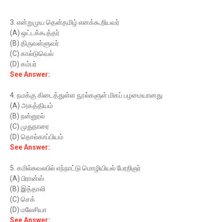
3. என்றுமுய தென்தமிழ் எனக்கூறியவர்
(A) ஒட்டக்கூத்தர்
(B) திருவள்ளுவர்
(C) கால்டுவெல்
(D) கம்பர்
See Answer:
4. நமக்கு கிடைத்துள்ள நூல்களுள் மிகப் பழமையானது
(A) அகத்தியம்
(B) நன்னூல்
(C) முதுநாரை
(D) தொல்காப்பியம்
See Answer:
5. கமில்சுவலபில் எந்நாட்டு மொழியியல் பேரறிஞர்
(A) பிரான்ஸ்
(B) இத்தாலி
(C) செக்
(D) மலேசியா
See Answer: