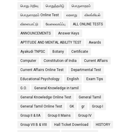
பொது அறிவு
பொதுத்தமிழ்
பொருளாதரம்
பொருளாதரம் Online Test
வரலாறு
விலங்கியல்
விளையாட்டு
வேலைவாய்ப்பு
ALL ONLINE TESTS
ANNOUNCEMENTS
Answer Keys
APTITUDE AND MENTAL ABILITY TEST
Awards
Ayakudi TNPSC
Botany
Certificate
Computer
Constitution of India
Current Affairs
Current Affairs Online Test
Departmental Test
Educational Psychology
English
Exam Tips
G.O.
General Knowledge in tamil
General Knowledge Online Test
General Tamil
General Tamil Online Test
GK
gr
Group I
Group II & IIA
Group II Mains
Group IV
Group VII B & VIII
Hall Ticket Download
HISTORY