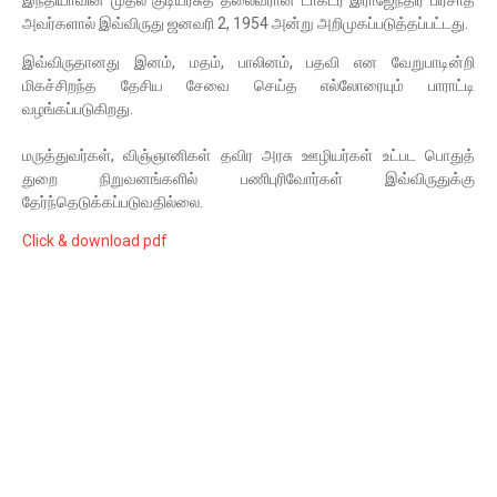
இந்தியாவின் முதல் குடியரசுத் தலைவரான டாக்டர் இராஜேந்திர பிரசாத்
அவர்களால் இவ்விருது ஜனவரி 2, 1954 அன்று அறிமுகப்படுத்தப்பட்டது.
இவ்விருதானது இனம், மதம், பாலினம், பதவி என வேறுபாடின்றி
மிகச்சிறந்த தேசிய சேவை செய்த எல்லோரையும் பாராட்டி
வழங்கப்படுகிறது.
மருத்துவர்கள், விஞ்ஞானிகள் தவிர அரசு ஊழியர்கள் உட்பட பொதுத்
துறை நிறுவனங்களில் பணிபுரிவோர்கள் இவ்விருதுக்கு
தேர்ந்தெடுக்கப்படுவதில்லை.
Click & download pdf