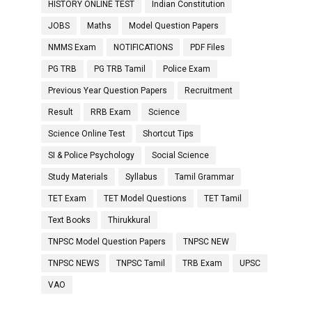
HISTORY ONLINE TEST
Indian Constitution
JOBS
Maths
Model Question Papers
NMMS Exam
NOTIFICATIONS
PDF Files
PG TRB
PG TRB Tamil
Police Exam
Previous Year Question Papers
Recruitment
Result
RRB Exam
Science
Science Online Test
Shortcut Tips
SI & Police Psychology
Social Science
Study Materials
Syllabus
Tamil Grammar
TET Exam
TET Model Questions
TET Tamil
Text Books
Thirukkural
TNPSC Model Question Papers
TNPSC NEW
TNPSC NEWS
TNPSC Tamil
TRB Exam
UPSC
VAO